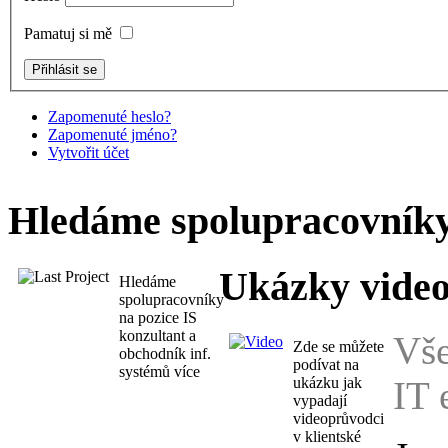
Pamatuj si mě
Zapomenuté heslo?
Zapomenuté jméno?
Vytvořit účet
Hledáme spolupracovník
Ukázky vide
Hledáme
spolupracovníky
na pozice IS
konzultant a
Vš
Zde se můžete
obchodník inf.
podívat na
systémů více
ukázku jak
IT 
vypadají
videoprůvodci
v klientské